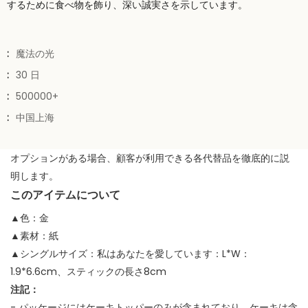
するために食べ物を飾り、深い誠実さを示しています。
:
魔法の光
:
30 日
:
500000+
:
中国上海
オプションがある場合、顧客が利用できる各代替品を徹底的に説
明します。
このアイテムについて
▲色：金
▲素材：紙
▲シングルサイズ：私はあなたを愛しています：L*W：
1.9*6.6cm、スティックの長さ8cm
注記：
- パッケージにはケーキトッパーのみが含まれており、ケーキは含