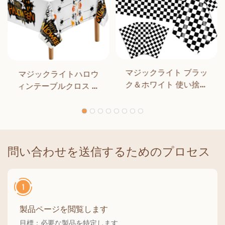
マジックライト ブラッ
マジックライトハロウ
ク＆ホワイト 使い捨て
ィンテーブルクロス ハ
長方形テーブルカバー
ロウィンパーティーデ
ダイニング 誕生日パー
コレーション アウトド
ティー クラシックチェ
ア ディナー キッチン ホ
ッカー 屋内 屋外装飾用
ームデコレーション
問い合わせを送信するためのプロセス
製品ページを閲覧します
目標：必要な製品を特定します