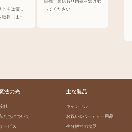
目標：見積もり情報を受け取
ストを送信し
ってください
を取得します
魔法の光
主な製品
接触
キャンドル
私たちについて
お祝い&パーティー用品
サービス
生分解性の食器