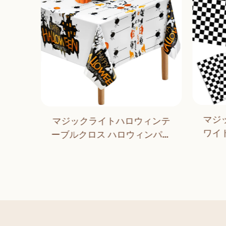
マジ
マジックライトハロウィンテ
ットボ
ワイ
ーブルクロス ハロウィンパー
ーブル
ルカ
ティーデコレーション アウト
シャワ
ーテ
ドア ディナー キッチン ホーム
テール
デコレーション
品