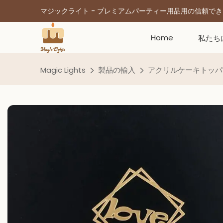
マジックライト - プレミアムパーティー用品用の信頼で
Home
私たち
Magic Lights
製品の輸入
アクリルケーキトッパ