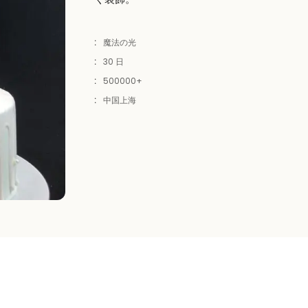
:
魔法の光
:
30 日
:
500000+
:
中国上海