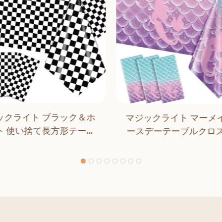
ックライト ブラック＆ホ
マジックライト マーメイ
ト 使い捨て長方形テーブ
ースデーテーブルクロス
バー ダイニング 誕生日パ
用 女の子 誕生日パーテ
ィー クラシックチェッカ
コレーション
ー 屋内 屋外装飾用