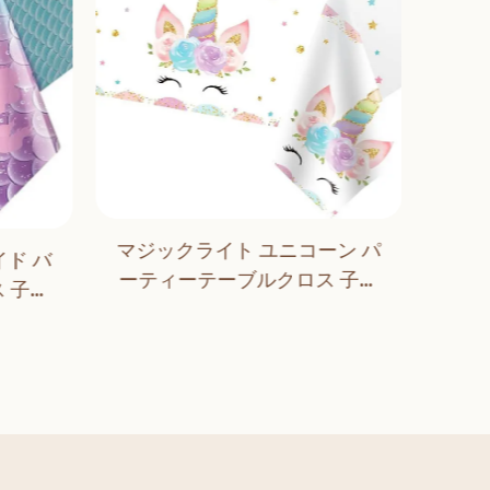
マジックライト ユニコーン パ
ド バ
マジ
ーティーテーブルクロス 子供
 子供
ル 
用 女の子用 誕生日 ベビーシャ
ィー デ
ーブ
ワー パーティー用品
の誕