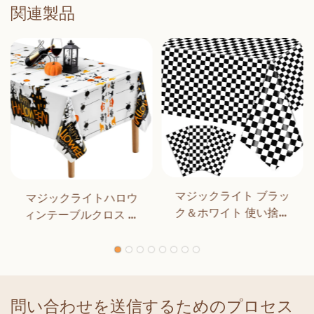
関連製品
マジックライト ブラッ
マジックライトハロウ
ク＆ホワイト 使い捨て
ィンテーブルクロス ハ
長方形テーブルカバー
ロウィンパーティーデ
ダイニング 誕生日パー
コレーション アウトド
ティー クラシックチェ
ア ディナー キッチン ホ
ッカー 屋内 屋外装飾用
ームデコレーション
問い合わせを送信するためのプロセス