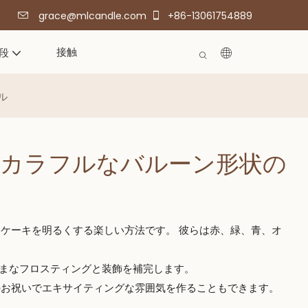
grace@mlcandle.com
+86-13061754889
接触
段
ル
いカラフルなバルーン形状の
、ケーキを明るくする楽しい方法です。 彼らは赤、緑、青、オ
まざまなフロスティングと装飾を補完します。
のお祝いでエキサイティングな雰囲気を作ることもできます。