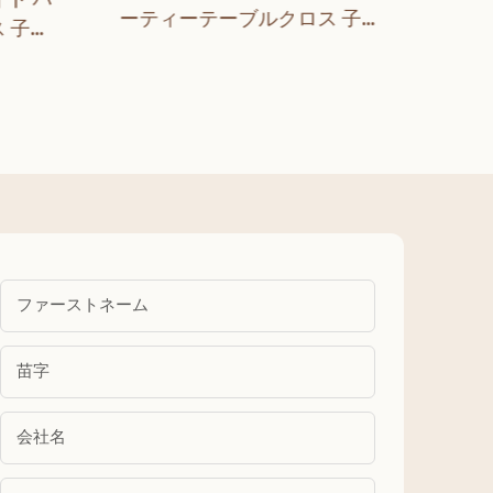
マジ
ーティーテーブルクロス 子供
 子供
ル 
用 女の子用 誕生日 ベビーシャ
ィー デ
ーブ
ワー パーティー用品
の誕
ファーストネーム
苗字
会社名