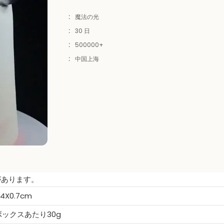
:
魔法の光
:
30 日
:
500000+
:
中国上海
があります。
.4X0.7cm
ボックスあたり30g