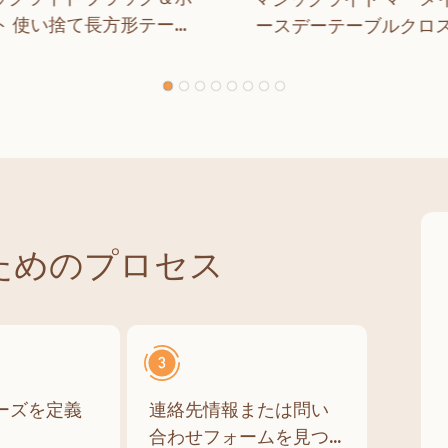
ト 使い捨て長方形テーブ
ースデーテーブルクロス
バー ダイニング 誕生日パ
用 女の子 誕生日パーテ
ィー クラシックチェッカ
コレーション
ー 屋内 屋外装飾用
ためのプロセス
ーズを定義
連絡先情報または問い
合わせフォームを見つ