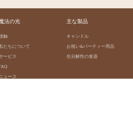
魔法の光
主な製品
接触
キャンドル
私たちについて
お祝い&パーティー用品
サービス
生分解性の食器
FAQ
ニュース
ght©2025 Weifang Magic Lights Handicraft Co.、Ltd。 |
サイ