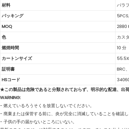
材料
パラ
パッキング
5PC
MOQ
2880
色
カス
燃焼時間
10 分
カートンサイズ
55.5
証明書
BR
HSコード
3406
★この製品は危険であると分類されておらず、明示的な配達、出
WARNING:
- 燃えているろうそくを放置しないでください。
- 廃棄または保管する前に、炎が完全に消滅していることを確認
- 子供の手の届かないところにいない。