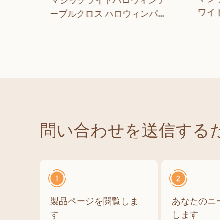
マジックライトハロウィンテ
ットボ
ワイ
ーブルクロス ハロウィンパー
ーブル
ルカ
ティーデコレーション アウト
シャワ
ーテ
ドア ディナー キッチン ホーム
テール
デコレーション
品
問い合わせを送信する
製品ページを閲覧しま
あなたのニ
す
します