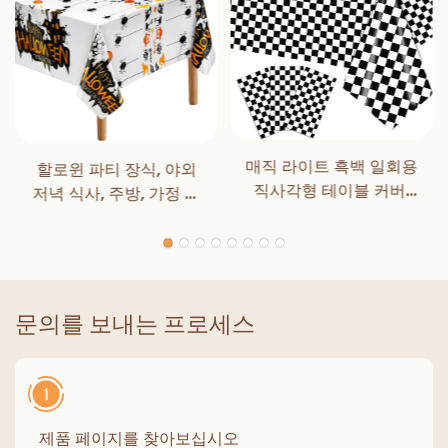
매직 라이트 흑백 일회용
할로윈 파티 장식, 야외
직사각형 테이블 커버,
저녁 식사, 주방, 가정 장
식사, 생일 파티, 클래식
식을 위한 매직 라이트
체커, 실내/실외 장식용
할로윈 식탁보
문의를 보내는 프로세스
제품 페이지를 찾아보십시오