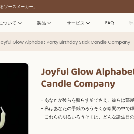
きるソースメーカー。
FAQ
について
製品
サービス
手
Joyful Glow Alphabet Party Birthday Stick Candle Company
Joyful Glow Alphabet
Candle Company
- あなたが彼らを照らす前でさえ、彼らは部
- 私はあなたの手紙のろうそくが暗闇の中で
- これらの明るいろうそくは、どんな誕生日