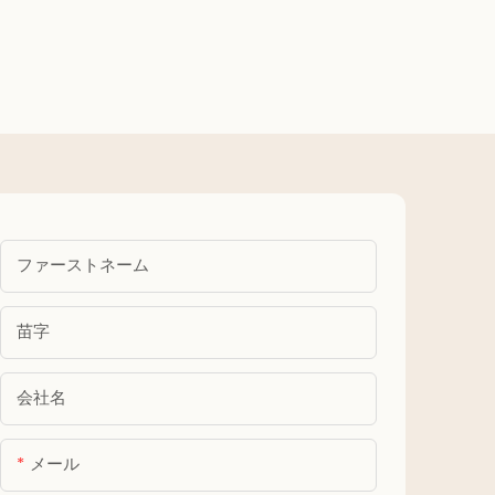
用 女の子用 誕生日 ベビーシャ
ィー デ
ーブ
ワー パーティー用品
の誕
ファーストネーム
苗字
会社名
メール