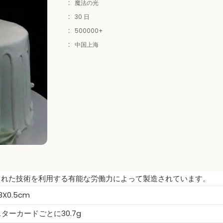
:
魔法の光
:
30 日
:
500000+
:
中国上海
された技術を利用する有能な労働力によって製造されています。
.8X0.5cm
ターカードごとに30.7g