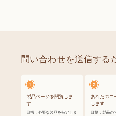
ーブル
ルカ
ティーデコレーション アウト
シャワ
ーテ
ドア ディナー キッチン ホーム
テール
デコレーション
品
問い合わせを送信する
製品ページを閲覧しま
あなたのニ
す
します
目標：必要な製品を特定しま
目標：製品の