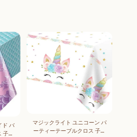
マジックライト ユニコーン パ
ド バ
マジ
ーティーテーブルクロス 子供
 子供
ル 