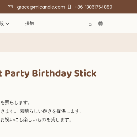
grace@mlcandle.com
+86-13061754889
接触
段
 Party Birthday Stick
屋を照らします。
輝きます。 素晴らしい輝きを提供します。
のお祝いにも楽しいものを貸します。