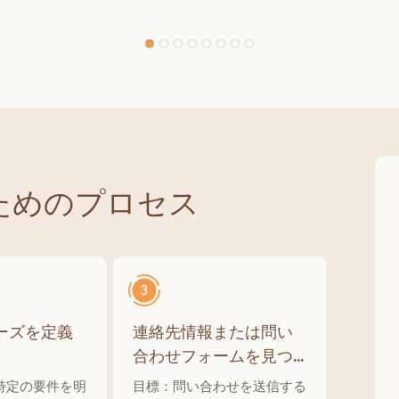
バー ダイニング 誕生日パ
用 女の子 誕生日パーテ
ィー クラシックチェッカ
コレーション
ー 屋内 屋外装飾用
ためのプロセス
ーズを定義
連絡先情報または問い
合わせフォームを見つ
けます
特定の要件を明
目標：問い合わせを送信する