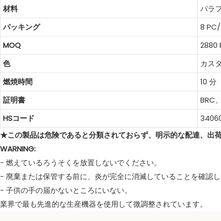
材料
パラ
パッキング
8 PC
MOQ
2880
色
カス
燃焼時間
10 分
証明書
BR
HSコード
3406
★この製品は危険であると分類されておらず、明示的な配達、出
WARNING:
- 燃えているろうそくを放置しないでください。
- 廃棄または保管する前に、炎が完全に消滅していることを確認
- 子供の手の届かないところにいない。
業界で最も先進的な生産機器を使用して微調整されています。