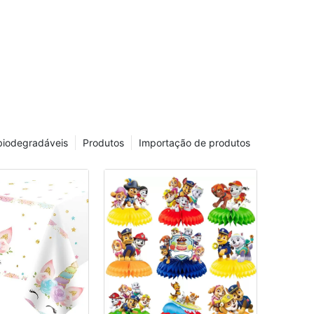
er e tocar os itens pessoalmente antes de fazer uma
ompra. É por isso que o Magic Lights é o melhor lugar
ara encontrar suprimentos de festa de despedida de
olteira perto de você. Nossa loja está convenientemente
ocalizada e abastecida com tudo o que você precisa
ara fazer uma festa inesquecível.
. Uma ampla gama de suprimentos de festa de
espedida de solteira
 biodegradáveis
Produtos
Importação de produtos
ão importa qual tema ou esquema de cores você tenha
m mente para a festa de despedida de solteira, as luzes
ágicas cobriam você. Oferecemos uma ampla
ariedade de suprimentos, incluindo decorações,
tensílios de mesa, jogos e favores de festas. Esteja você
lanejando um coquetel elegante ou uma noite selvagem
a cidade, temos os itens perfeitos para ajudá-lo a definir
 clima e criar memórias duradouras com a futura noiva e
eus amigos mais próximos.
. Preços acessíveis para cada orçamento