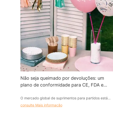
Não seja queimado por devoluções: um
plano de conformidade para CE, FDA e
embalagem nas exportações de
O mercado global de suprimentos para partidos está
suprimentos de festas
crescendo, com o comércio eletrônico transfronteiriço
consulte Mais informação
permitindo que os fabricantes cheguem aos clientes em