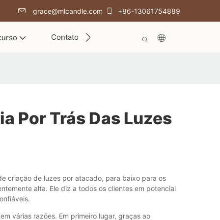
grace@mlcandle.com
+86-13061754889
Contato
curso
ia Por Trás Das Luzes
 criação de luzes por atacado, para baixo para os
temente alta. Ele diz a todos os clientes em potencial
nfiáveis.
m várias razões. Em primeiro lugar, graças ao