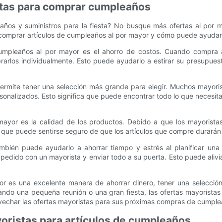
istas para comprar cumpleaños
ños y suministros para la fiesta? No busque más ofertas al por m
de comprar artículos de cumpleaños al por mayor y cómo puede ayuda
cumpleaños al por mayor es el ahorro de costos. Cuando compra 
rlos individualmente. Esto puede ayudarlo a estirar su presupues
ermite tener una selección más grande para elegir. Muchos mayor
sonalizados. Esto significa que puede encontrar todo lo que necesit
 mayor es la calidad de los productos. Debido a que los mayoris
a que puede sentirse seguro de que los artículos que compre durarán 
ién puede ayudarlo a ahorrar tiempo y estrés al planificar una fi
pedido con un mayorista y enviar todo a su puerta. Esto puede alivi
or es una excelente manera de ahorrar dinero, tener una selecció
ando una pequeña reunión o una gran fiesta, las ofertas mayoristas
vechar las ofertas mayoristas para sus próximas compras de cumpl
yoristas para artículos de cumpleaños