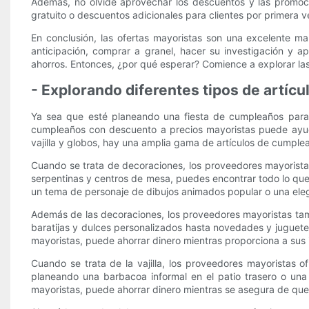
Además, no olvide aprovechar los descuentos y las promoc
gratuito o descuentos adicionales para clientes por primera 
En conclusión, las ofertas mayoristas son una excelente ma
anticipación, comprar a granel, hacer su investigación y
ahorros. Entonces, ¿por qué esperar? Comience a explorar la
- Explorando diferentes tipos de artíc
Ya sea que esté planeando una fiesta de cumpleaños para u
cumpleaños con descuento a precios mayoristas puede ayuda
vajilla y globos, hay una amplia gama de artículos de cumplea
Cuando se trata de decoraciones, los proveedores mayorist
serpentinas y centros de mesa, puedes encontrar todo lo que
un tema de personaje de dibujos animados popular o una elega
Además de las decoraciones, los proveedores mayoristas tamb
baratijas y dulces personalizados hasta novedades y juguetes
mayoristas, puede ahorrar dinero mientras proporciona a sus
Cuando se trata de la vajilla, los proveedores mayoristas o
planeando una barbacoa informal en el patio trasero o una 
mayoristas, puede ahorrar dinero mientras se asegura de que