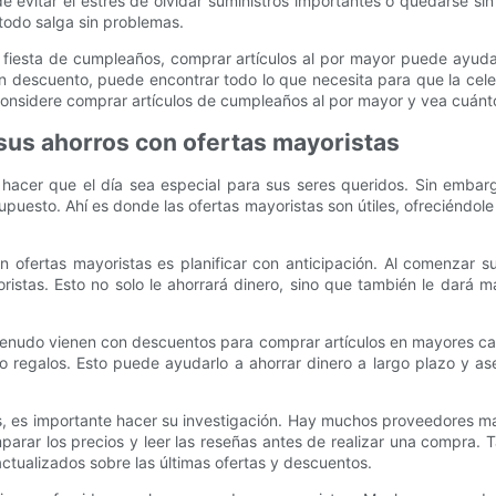
de evitar el estrés de olvidar suministros importantes o quedarse si
todo salga sin problemas.
fiesta de cumpleaños, comprar artículos al por mayor puede ayudar
 descuento, puede encontrar todo lo que necesita para que la cel
onsidere comprar artículos de cumpleaños al por mayor y vea cuánt
sus ahorros con ofertas mayoristas
hacer que el día sea especial para sus seres queridos. Sin embarg
esto. Ahí es donde las ofertas mayoristas son útiles, ofreciéndole
n ofertas mayoristas es planificar con anticipación. Al comenza
istas. Esto no solo le ahorrará dinero, sino que también le dará 
menudo vienen con descuentos para comprar artículos en mayores can
so regalos. Esto puede ayudarlo a ahorrar dinero a largo plazo y a
, es importante hacer su investigación. Hay muchos proveedores m
arar los precios y leer las reseñas antes de realizar una compra. T
tualizados sobre las últimas ofertas y descuentos.