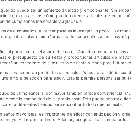
querido puede ser un esfuerzo divertido y emocionante. Sin embar
artículo, exploraremos cómo puede obtener artículos de cumpleaños
ción de cumpleaños memorable y agradable.
culos de cumpleaños, el primer paso es investigar un poco. Hay much
buscar palabras clave como "artículos de cumpleaños al por mayor"
ños al por mayor es el ahorro de costos. Cuando compra artículos a
más el presupuesto de su fiesta y proporcionar artículos de may
 tendrá un excedente de suministros de fiesta a mano para futuras ce
r es la variedad de productos disponibles. Ya sea que esté buscand
na amplia selección para elegir. Esto le permite personalizar su fie
tículos de cumpleaños al por mayor también ofrece conveniencia. M
iesta desde la comodidad de su propia casa. Esto puede ahorrarle tiem
 correr a diferentes tiendas para encontrar todo lo que necesita.
eaños mayoristas, es importante planificar con anticipación y crear
r el mayor valor por su dinero. Además, asegúrese de comparar los 