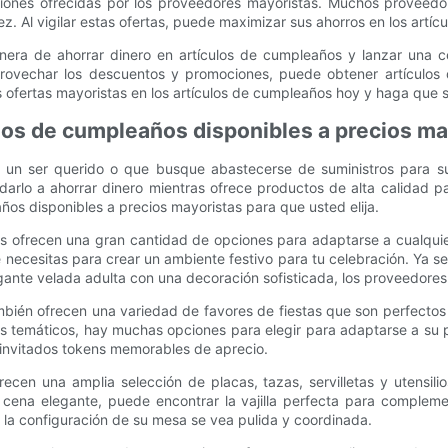
iones ofrecidas por los proveedores mayoristas. Muchos proveedo
vez. Al vigilar estas ofertas, puede maximizar sus ahorros en los ar
nera de ahorrar dinero en artículos de cumpleaños y lanzar una c
 aprovechar los descuentos y promociones, puede obtener artícul
s ofertas mayoristas en los artículos de cumpleaños hoy y haga que
ulos de cumpleaños disponibles a precios ma
n ser querido o que busque abastecerse de suministros para su n
rlo a ahorrar dinero mientras ofrece productos de alta calidad pa
ños disponibles a precios mayoristas para que usted elija.
as ofrecen una gran cantidad de opciones para adaptarse a cualqui
 necesitas para crear un ambiente festivo para tu celebración. Ya s
nte velada adulta con una decoración sofisticada, los proveedores 
ién ofrecen una variedad de favores de fiestas que son perfectos p
 temáticos, hay muchas opciones para elegir para adaptarse a su pr
 invitados tokens memorables de aprecio.
frecen una amplia selección de placas, tazas, servilletas y utensil
cena elegante, puede encontrar la vajilla perfecta para compleme
 la configuración de su mesa se vea pulida y coordinada.