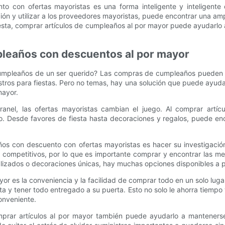
to con ofertas mayoristas es una forma inteligente y inteligente
ción y utilizar a los proveedores mayoristas, puede encontrar una amp
sta, comprar artículos de cumpleaños al por mayor puede ayudarlo 
pleaños con descuentos al por mayor
cumpleaños de un ser querido? Las compras de cumpleaños pueden
ros para fiestas. Pero no temas, hay una solución que puede ayudarl
mayor.
anel, las ofertas mayoristas cambian el juego. Al comprar artí
o. Desde favores de fiesta hasta decoraciones y regalos, puede enco
ños con descuento con ofertas mayoristas es hacer su investigació
ompetitivos, por lo que es importante comprar y encontrar las mejo
alizados o decoraciones únicas, hay muchas opciones disponibles a p
r es la conveniencia y la facilidad de comprar todo en un solo lugar.
a y tener todo entregado a su puerta. Esto no solo le ahorra tiempo
onveniente.
ar artículos al por mayor también puede ayudarlo a mantenerse or