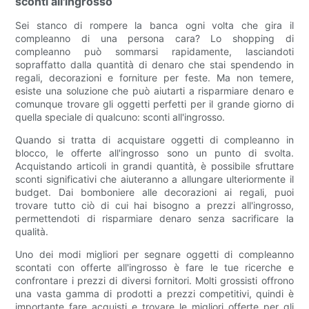
sconti all'ingrosso
Sei stanco di rompere la banca ogni volta che gira il
compleanno di una persona cara? Lo shopping di
compleanno può sommarsi rapidamente, lasciandoti
sopraffatto dalla quantità di denaro che stai spendendo in
regali, decorazioni e forniture per feste. Ma non temere,
esiste una soluzione che può aiutarti a risparmiare denaro e
comunque trovare gli oggetti perfetti per il grande giorno di
quella speciale di qualcuno: sconti all'ingrosso.
Quando si tratta di acquistare oggetti di compleanno in
blocco, le offerte all'ingrosso sono un punto di svolta.
Acquistando articoli in grandi quantità, è possibile sfruttare
sconti significativi che aiuteranno a allungare ulteriormente il
budget. Dai bomboniere alle decorazioni ai regali, puoi
trovare tutto ciò di cui hai bisogno a prezzi all'ingrosso,
permettendoti di risparmiare denaro senza sacrificare la
qualità.
Uno dei modi migliori per segnare oggetti di compleanno
scontati con offerte all'ingrosso è fare le tue ricerche e
confrontare i prezzi di diversi fornitori. Molti grossisti offrono
una vasta gamma di prodotti a prezzi competitivi, quindi è
importante fare acquisti e trovare le migliori offerte per gli