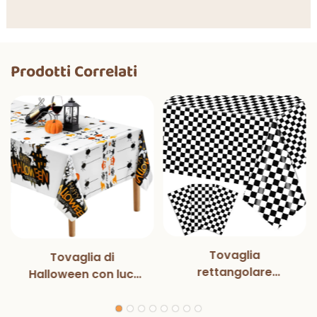
Prodotti Correlati
Tovaglia
Tovaglia di
rettangolare
Halloween con luci
monouso in bianco e
magiche per
nero con luci
decorazioni per