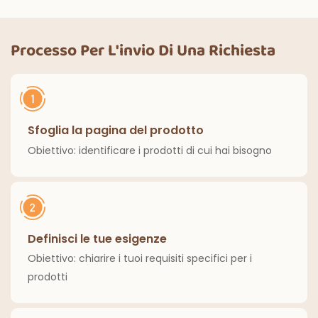
magiche, per feste
feste di Halloween,
di compleanno,
cene all'aperto,
decorazioni
cucina, decorazioni
Processo Per L'invio Di Una Richiesta
classiche per interni
per la casa
ed esterni.
Sfoglia la pagina del prodotto
Obiettivo: identificare i prodotti di cui hai bisogno
Definisci le tue esigenze
Obiettivo: chiarire i tuoi requisiti specifici per i
prodotti