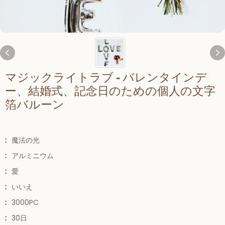
マジックライトラブ - バレンタインデ
ー、結婚式、記念日のための個人の文字
箔バルーン
:
魔法の光
:
アルミニウム
:
愛
:
いいえ
:
3000PC
:
30日